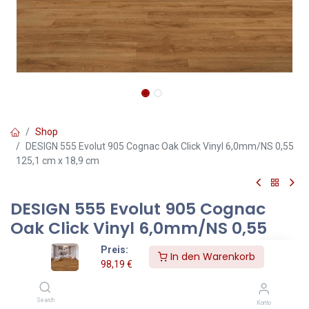
Shop
DESIGN 555 Evolut 905 Cognac Oak Click Vinyl 6,0mm/NS 0,55
125,1 cm x 18,9 cm
DESIGN 555 Evolut 905 Cognac
Oak Click Vinyl 6,0mm/NS 0,55
125,1 cm x 18,9 cm
Preis:
In den Warenkorb
98,19
€
Cognac Oak – Click-Vinylboden 6,0 mm in warmer Eichenoptik
Der Cognac Oak Click-Vinylboden kombiniert eine
Search
Konto