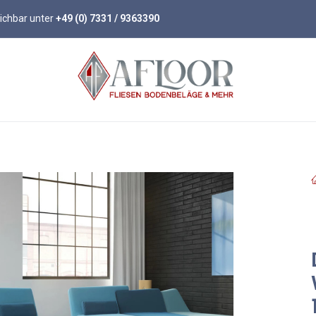
eichbar unter
+49 (0) 7331 / 9363390
öden
Parkett
Wandpaneele
Zubehör