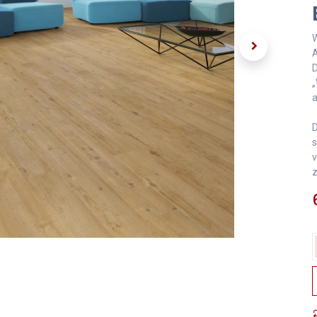
W
A
D
„
a
D
s
v
z