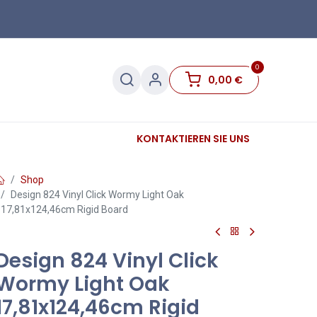
0
0,00
€
Sanitär
Sockelleisten
KONTAKTIEREN SIE UNS
Sale
Shop
Design 824 Vinyl Click Wormy Light Oak
17,81x124,46cm Rigid Board
Design 824 Vinyl Click
Wormy Light Oak
17,81x124,46cm Rigid