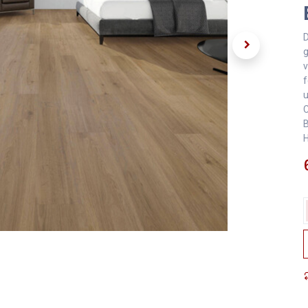
D
g
v
f
u
C
B
H