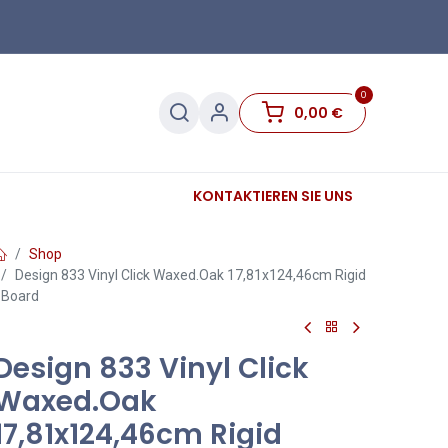
0
0,00
€
Sanitär
Sockelleisten
KONTAKTIEREN SIE UNS
Sale
Shop
Design 833 Vinyl Click Waxed.Oak 17,81x124,46cm Rigid
Board
Design 833 Vinyl Click
Waxed.Oak
17,81x124,46cm Rigid