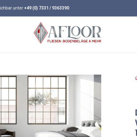
eichbar unter
+49 (0) 7331 / 9363390
öden
Parkett
Wandpaneele
Zubehör