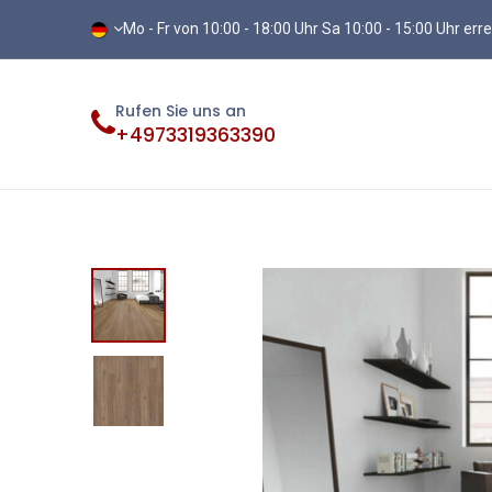
Mo - Fr von 10:00 - 18:00 Uhr Sa 10:00 - 15:00 Uhr err
Rufen Sie uns an
+4973319363390
Fliesen
Terassenplatten
Vinylb