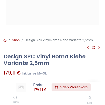
Shop
Design SPC Vinyl Roma Klebe Variante 2,5mm
Design SPC Vinyl Roma Klebe
Variante 2,5mm
179,11
€
Inklusive MwSt.
Preis:
In den Warenkorb
qm
=
Pakete
179,11
€
Zum Warenkorb hinzufügen
Search
Konto