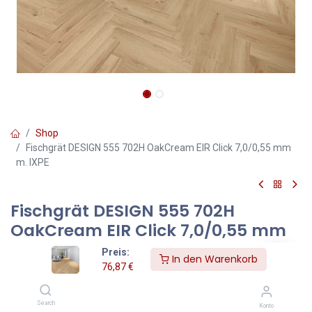
Shop
Fischgrät DESIGN 555 702H OakCream EIR Click 7,0/0,55 mm
m. IXPE
Fischgrät DESIGN 555 702H
OakCream EIR Click 7,0/0,55 mm
m. IXPE
Preis:
In den Warenkorb
76,87
€
Modern, klar und doch natürlich: Der Boden in Oak Cream im
Fischgrätmuster verleiht diesem minimalistischen Interieur
Wärme und Struktur. Die helle, leicht gekalkte Holzoptik schafft
Search
Konto