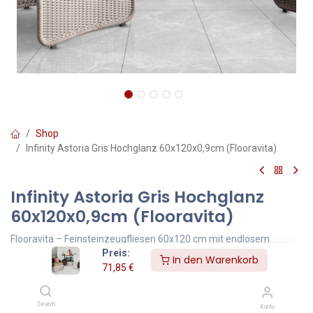
Shop
Infinity Astoria Gris Hochglanz 60x120x0,9cm (Flooravita)
Infinity Astoria Gris Hochglanz
60x120x0,9cm (Flooravita)
Flooravita – Feinsteinzeugfliesen 60x120 cm mit endlosem
Preis:
Design.
In den Warenkorb
71,85
€
Flooravita steht für exklusive Feinsteinzeugfliesen im Großformat
– elegant, präzise und mit einem Design, das keine Grenzen kennt.
Jede Fliese im Format 60x120 cm wurde mit höchster Sorgfalt
Search
Konto
gestaltet, um eine moderne, durchgängige Raumwirkung zu