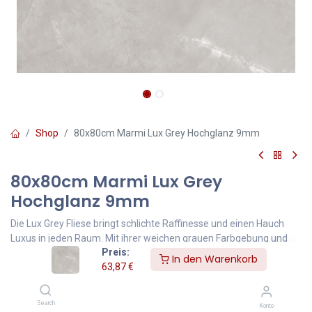
Shop
80x80cm Marmi Lux Grey Hochglanz 9mm
80x80cm Marmi Lux Grey
Hochglanz 9mm
Die Lux Grey Fliese bringt schlichte Raffinesse und einen Hauch
Luxus in jeden Raum. Mit ihrer weichen grauen Farbgebung und
Preis:
den zarten Marmorierungen ist sie ideal für puristische und
In den Warenkorb
63,87
€
moderne Interieurs – ob Wand oder Boden.
63,87
€
Inklusive MwSt.
Search
Konto