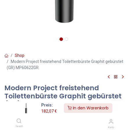
Shop
Modern Project freistehend Toilettenbürste Graphit gebürstet
(GR) MP60622GR
Modern Project freistehend
Toilettenbürste Graphit gebürstet
(GR) MP60622GR
Preis:
In den Warenkorb
182,07
€
Farbe Graphit gebürstet (GR)
Die Badaccessoires-Kollektion MODERN PROJECT zeichnet sich
Search
Konto