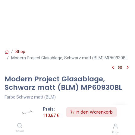
Shop
Modern Project Glasablage, Schwarz matt (BLM) MP60930BL
Modern Project Glasablage,
Schwarz matt (BLM) MP60930BL
Farbe Schwarz matt (BLM)
Preis:
Die Badaccessoires-Kollektion MODERN PROJECT zeichnet sich
In den Warenkorb
110,67
€
durch ihre schlichte Form und ihr minimalistisches Design aus. Die
perfekt durchdachte Form, die auf einer kreisförmigen Figur
basiert, verleiht der Kollektion einen zeitlosen, modernen
Search
Konto