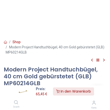
Shop
Modern Project Handtuchbügel, 40 cm Gold gebürstetet (GLB)
MP60214GLB
Modern Project Handtuchbügel,
40 cm Gold gebürstetet (GLB)
MP60214GLB
Preis:
In den Warenkorb
Farbe Gold gebürstetet (GLB)
65,45
€
Die Badaccessoires-Kollektion MODERN PROJECT zeichnet sich
durch ihre schlichte Form und ihr minimalistisches Design aus. Die
Search
Konto