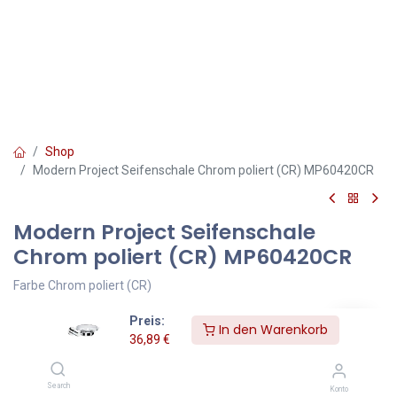
Shop
Modern Project Seifenschale Chrom poliert (CR) MP60420CR
Modern Project Seifenschale
Chrom poliert (CR) MP60420CR
Farbe Chrom poliert (CR)
Preis:
Die Badaccessoires-Kollektion MODERN PROJECT zeichnet sich
In den Warenkorb
36,89
€
durch ihre schlichte Form und ihr minimalistisches Design aus. Die
perfekt durchdachte Form, die auf einer kreisförmigen Figur
basiert, verleiht der Kollektion einen zeitlosen, modernen
Search
Konto