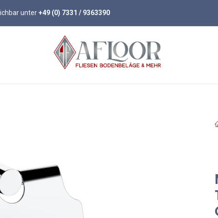
eichbar unter
+49 (0) 7331 / 9363390
öden
Parkett
Wandpaneele
Zubehör