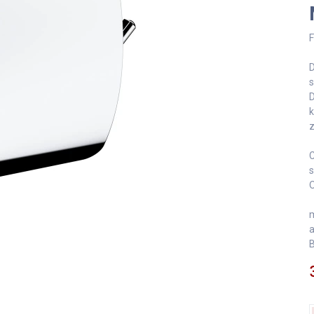
F
D
s
D
k
z
C
s
O
m
a
B