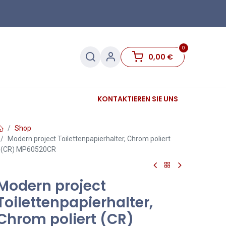
0
0,00
€
Sanitär
Sockelleisten
KONTAKTIEREN SIE UNS
Sale
Shop
Modern project Toilettenpapierhalter, Chrom poliert
(CR) MP60520CR
Modern project
Toilettenpapierhalter,
Chrom poliert (CR)