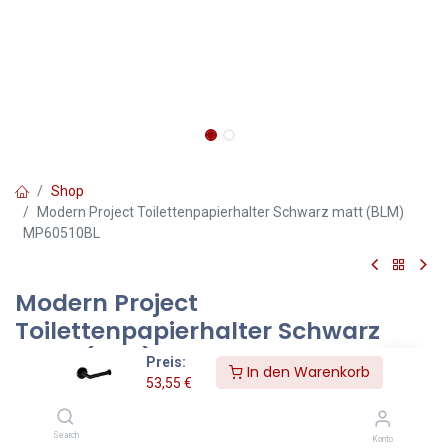
Shop
Modern Project Toilettenpapierhalter Schwarz matt (BLM)
MP60510BL
Modern Project
Toilettenpapierhalter Schwarz
matt (BLM) MP60510BL
Preis:
In den Warenkorb
53,55
€
Farbe Schwarz matt (BLM)
Die Badaccessoires-Kollektion MODERN PROJECT zeichnet sich
Search
Konto