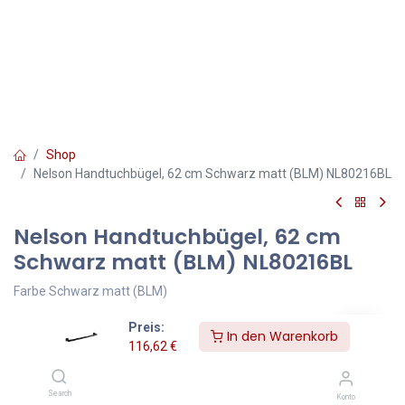
Shop
Nelson Handtuchbügel, 62 cm Schwarz matt (BLM) NL80216BL
Nelson Handtuchbügel, 62 cm
Schwarz matt (BLM) NL80216BL
Farbe Schwarz matt (BLM)
Preis:
Die Badaccessoires-Kollektion NELSON zeichnet sich durch ihre
In den Warenkorb
116,62
€
moderne geometrische Form mit angenehmen, sanften Linien
aus. Das Design basiert auf rechten Winkeln, die durch eine
stromlinienförmige Form mit leicht abgerundeten Kanten
Search
Konto