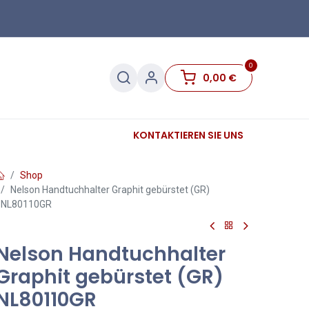
0
0,00
€
Sanitär
Sockelleisten
KONTAKTIEREN SIE UNS
Sale
Shop
Nelson Handtuchhalter Graphit gebürstet (GR)
NL80110GR
Nelson Handtuchhalter
Graphit gebürstet (GR)
NL80110GR