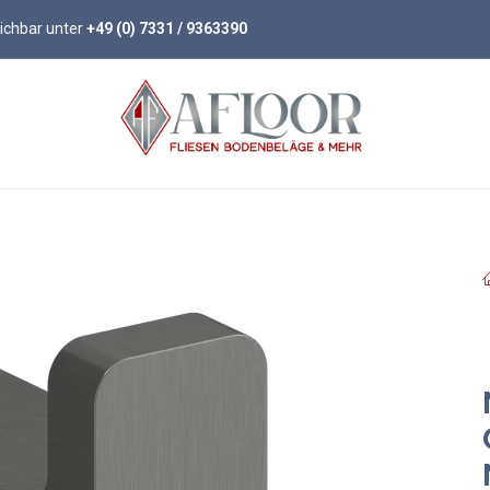
eichbar unter
+49 (0) 7331 / 9363390
öden
Parkett
Wandpaneele
Zubehör