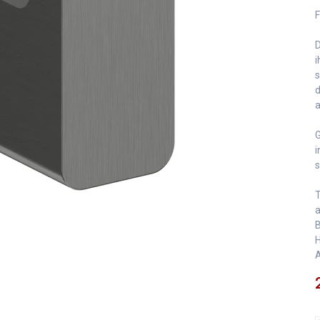
F
D
i
s
d
a
G
i
s
T
a
B
H
A