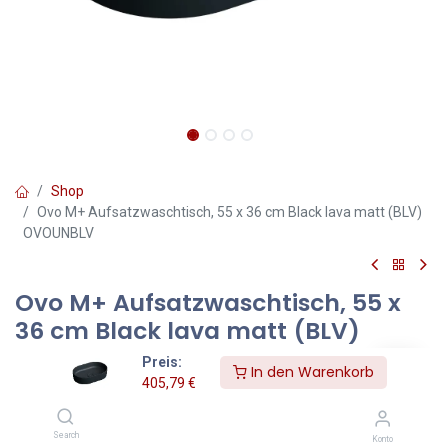
Shop
Ovo M+ Aufsatzwaschtisch, 55 x 36 cm Black lava matt (BLV)
OVOUNBLV
Ovo M+ Aufsatzwaschtisch, 55 x
36 cm Black lava matt (BLV)
OVOUNBLV
Preis:
In den Warenkorb
405,79
€
Farbe: Black lava matt (BLV)
Der Aufsatzwaschtisch aus der OMNIRES OVO Kollektion zeichnet
Search
Konto