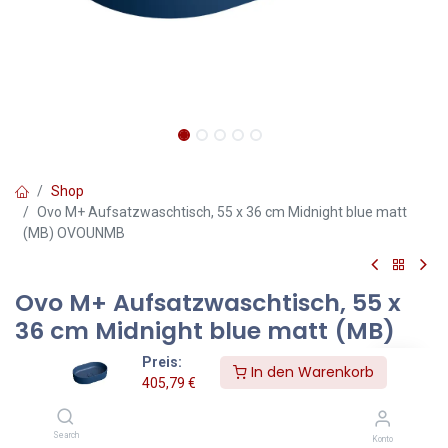
Shop
Ovo M+ Aufsatzwaschtisch, 55 x 36 cm Midnight blue matt
(MB) OVOUNMB
Ovo M+ Aufsatzwaschtisch, 55 x
36 cm Midnight blue matt (MB)
OVOUNMB
Preis:
In den Warenkorb
405,79
€
Farbe: Midnight blue matt (MB)
Der Aufsatzwaschtisch aus der OMNIRES OVO Kollektion zeichnet
Search
Konto