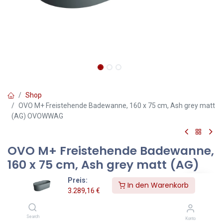
Shop
OVO M+ Freistehende Badewanne, 160 x 75 cm, Ash grey matt
(AG) OVOWWAG
OVO M+ Freistehende Badewanne,
160 x 75 cm, Ash grey matt (AG)
OVOWWAG
Preis:
In den Warenkorb
3.289,16
€
Farbe: Ash grey matt (AG)
Die freistehende Badewanne aus der OMNIRES OVO Kollektion
Search
Konto