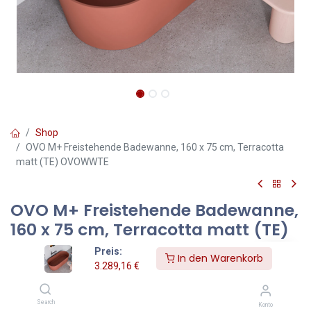
Shop
OVO M+ Freistehende Badewanne, 160 x 75 cm, Terracotta
matt (TE) OVOWWTE
OVO M+ Freistehende Badewanne,
160 x 75 cm, Terracotta matt (TE)
OVOWWTE
Preis:
In den Warenkorb
3.289,16
€
Farbe: Terracotta matt (TE)
Die freistehende Badewanne aus der OMNIRES OVO Kollektion
Search
Konto