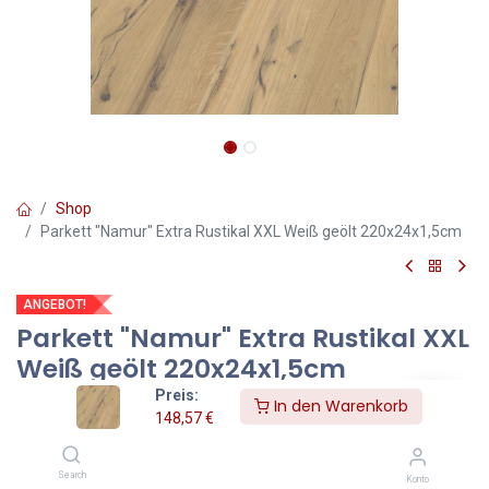
Shop
Parkett "Namur" Extra Rustikal XXL Weiß geölt 220x24x1,5cm
ANGEBOT!
Parkett "Namur" Extra Rustikal XXL
Weiß geölt 220x24x1,5cm
Preis:
Das Parkett „Namur Extra Rustikal XXL“ weiß geölt vereint
In den Warenkorb
148,57
€
natürliche Eiche mit moderner Eleganz. Mit seinen XXL-Dielen im
Format 220 × 24 × 1,5 cm schafft es eine großzügige, ruhige
Raumwirkung und passt perfekt zu zeitgenössischer Architektur
Search
Konto