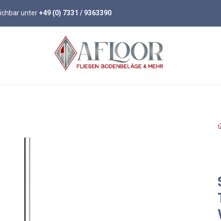
eichbar unter
+49 (0) 7331 / 9363390
öden
Parkett
Wandpaneele
Zubehör