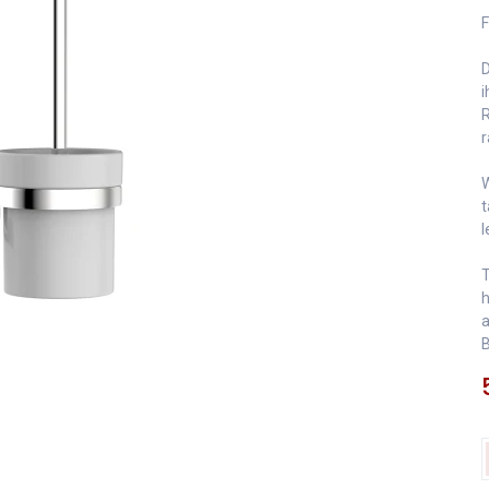
F
D
i
R
r
W
t
l
T
a
B