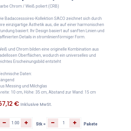
arbe Chrom / Weiß poliert (CRB)
ie Badaccessoires-Kollektion SACO zeichnet sich durch
hre einzigartige Ästhetik aus, die auf einer harmonischen
undung basiert. Ihr Design basiert auf sanften Linien und
affinierten Details in stromlinienförmiger Form.
eiß und Chrom bilden eine originelle Kombination aus
adellosen Oberflächen, wodurch ein universelles und
eichtes Erscheinungsbild entsteht
echnische Daten:
hängend
us Messing und Milchglas
reite: 10 cm, Höhe: 35 cm, Abstand zur Wand: 15 cm
57,12
€
Inklusive MwSt.
Stk
=
Pakete