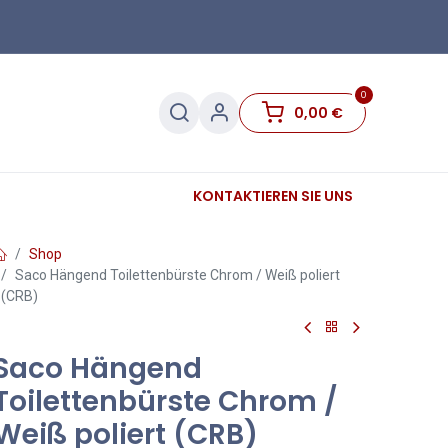
0
0,00
€
Sanitär
Sockelleisten
KONTAKTIEREN SIE UNS
Sale
Shop
Saco Hängend Toilettenbürste Chrom / Weiß poliert
(CRB)
Saco Hängend
Toilettenbürste Chrom /
Weiß poliert (CRB)