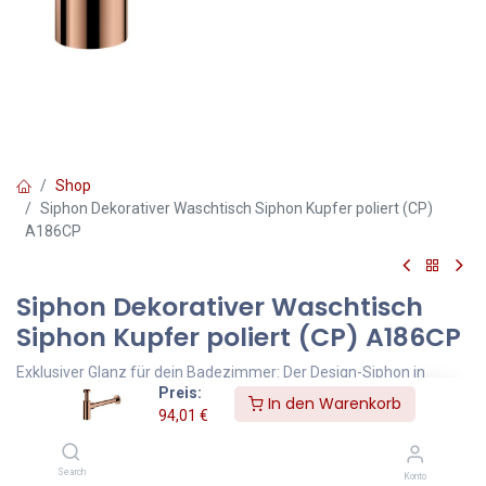
Shop
Siphon Dekorativer Waschtisch Siphon Kupfer poliert (CP)
A186CP
Siphon Dekorativer Waschtisch
Siphon Kupfer poliert (CP) A186CP
Exklusiver Glanz für dein Badezimmer: Der Design-Siphon in
Preis:
poliertem Kupfer (CP) setzt elegante Akzente unter dem
In den Warenkorb
94,01
€
Waschtisch. Die glänzende Oberfläche sorgt für ein edles Finish
und passt perfekt zu luxuriösen Badkonzepten im klassischen
oder modernen Stil.
Search
Konto