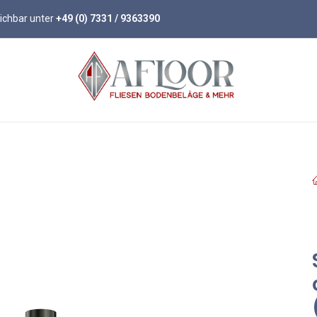
eichbar unter
+49 (0) 7331 / 9363390
öden
Parkett
Wandpaneele
Zubehör