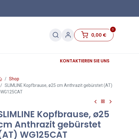
0
0,00
€
Sanitär
Sockelleisten
KONTAKTIEREN SIE UNS
Sale
Shop
SLIMLINE Kopfbrause, ø25 cm Anthrazit gebürstet (AT)
WG125CAT
SLIMLINE Kopfbrause, ø25
cm Anthrazit gebürstet
(AT) WG125CAT