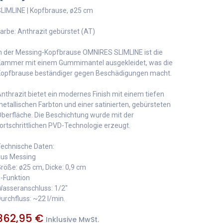
LIMLINE | Kopfbrause, ø25 cm
arbe: Anthrazit gebürstet (AT)
n der Messing-Kopfbrause OMNIRES SLIMLINE ist die
ammer mit einem Gummimantel ausgekleidet, was die
opfbrause beständiger gegen Beschädigungen macht.
nthrazit bietet ein modernes Finish mit einem tiefen
etallischen Farbton und einer satinierten, gebürsteten
berfläche. Die Beschichtung wurde mit der
ortschrittlichen PVD-Technologie erzeugt.
echnische Daten:
us Messing
röße: ø25 cm, Dicke: 0,9 cm
-Funktion
asseranschluss: 1/2"
urchfluss: ~22 l/min.
362,95
€
Inklusive MwSt.