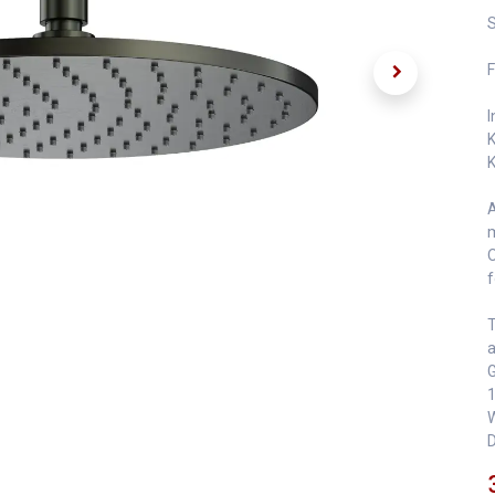
S
F
I
K
K
A
m
O
f
T
a
G
1
W
D