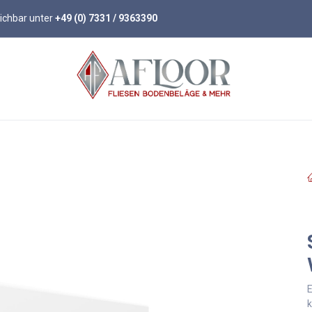
eichbar unter
+49 (0) 7331 / 9363390
öden
Parkett
Wandpaneele
Zubehör
E
k