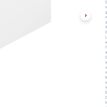
D
m
g
m
z
D
L
w
f
a
D
w
o
m
M
i
V
E
D
h