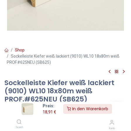
Shop
Sockelleiste Kiefer weiß lackiert (9010) WL10 18x80m weiß
PROF.#625NEU (SB625)
Sockelleiste Kiefer weiß lackiert
(9010) WL10 18x80m weiß
PROF.#625NEU (SB625)
Preis:
In den Warenkorb
Gewicht (kg)
18,91
€
0,76
Höhe
80 mm
Search
Konto