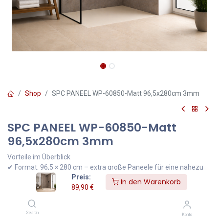
Shop
SPC PANEEL WP-60850-Matt 96,5x280cm 3mm
SPC PANEEL WP-60850-Matt
96,5x280cm 3mm
Vorteile im Überblick
✔ Format: 96,5 × 280 cm – extra große Paneele für eine nahezu
Preis:
fugenlose Optik
In den Warenkorb
89,90
€
✔ 3 mm Gesamtstärke mit 0,15 mm Nutzschicht
✔ 80 % Steinanteil – stabil und trotzdem flexibel
✔ Ohne Weichmacher – gesundheitlich unbedenklich
Search
Konto
✔ Wasserfest – ideal für Badezimmer und Küchen