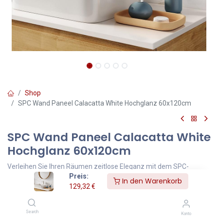
Shop
SPC Wand Paneel Calacatta White Hochglanz 60x120cm
SPC Wand Paneel Calacatta White
Hochglanz 60x120cm
Verleihen Sie Ihren Räumen zeitlose Eleganz mit dem SPC-
Preis:
Bodenbelag Calacatta White von VILO. Die glänzende Marmoroptik
In den Warenkorb
129,32
€
in strahlendem Weiß mit feinen grauen Adern bringt Licht und Stil
in jedes Interieur. Dank robuster SPC-Technologie ist der Belag
wasserfest, pflegeleicht und ideal für Bad, Küche oder
Search
Konto
Wohnräume. Die Verlegung gelingt einfach und sauber dank