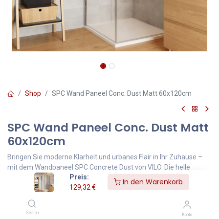
Shop
SPC Wand Paneel Conc. Dust Matt 60x120cm
SPC Wand Paneel Conc. Dust Matt
60x120cm
Bringen Sie moderne Klarheit und urbanes Flair in Ihr Zuhause –
mit dem Wandpaneel SPC Concrete Dust von VILO. Die helle
Preis:
Betonoptik mit sanft matter Oberfläche verleiht Bädern, Küchen
In den Warenkorb
129,32
€
oder Wohnbereichen eine ruhige, zeitlose Ästhetik.
Gefertigt aus hochwertigem SPC (Stone Polymer Composite) ist
das Paneel 100 % wasserfest, kratzbeständig und besonders
Search
Konto
formstabil – ideal für Feuchträume oder stark beanspruchte