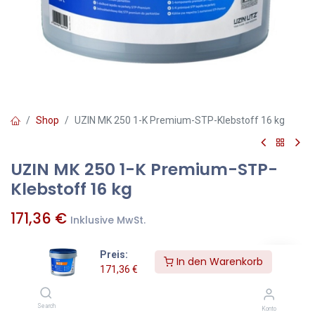
Shop
UZIN MK 250 1-K Premium-STP-Klebstoff 16 kg
UZIN MK 250 1-K Premium-STP-
Klebstoff 16 kg
171,36
€
Inklusive MwSt.
Preis:
In den Warenkorb
KG
=
Pakete
171,36
€
Zum Warenkorb hinzufügen
Search
Konto