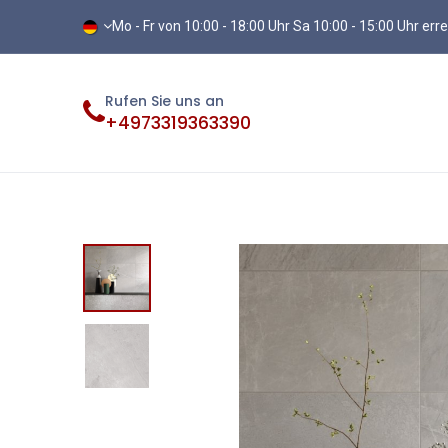
Mo - Fr von 10:00 - 18:00 Uhr Sa 10:00 - 15:00 Uhr err
Rufen Sie uns an
+4973319363390
Fliesen
Terassenplatten
Vinylb