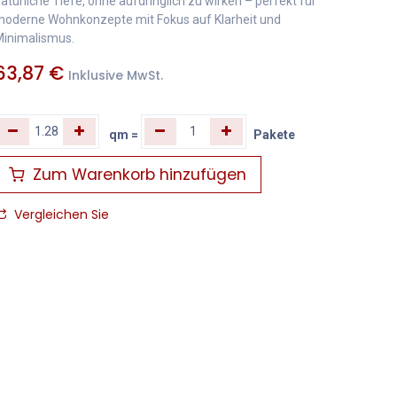
atürliche Tiefe, ohne aufdringlich zu wirken – perfekt für
oderne Wohnkonzepte mit Fokus auf Klarheit und
inimalismus.
63,87
€
Inklusive MwSt.
qm
=
Pakete
Zum Warenkorb hinzufügen
Vergleichen Sie