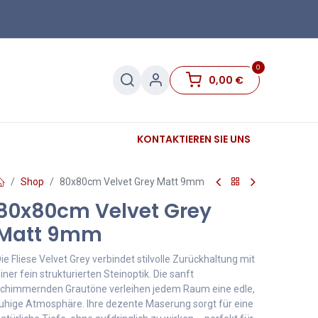
0
0,00
€
Sanitär
Sockelleisten
KONTAKTIEREN SIE UNS
Sale
Shop
80x80cm Velvet Grey Matt 9mm
80x80cm Velvet Grey
Matt 9mm
ie Fliese Velvet Grey verbindet stilvolle Zurückhaltung mit
iner fein strukturierten Steinoptik. Die sanft
chimmernden Grautöne verleihen jedem Raum eine edle,
uhige Atmosphäre. Ihre dezente Maserung sorgt für eine