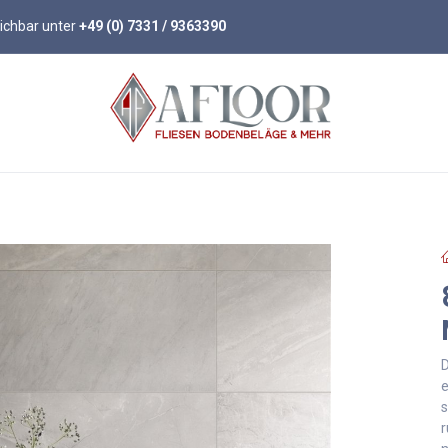
eichbar unter
+49 (0) 7331 / 9363390
öden
Parkett
Wandpaneele
Zubehör
D
e
s
r