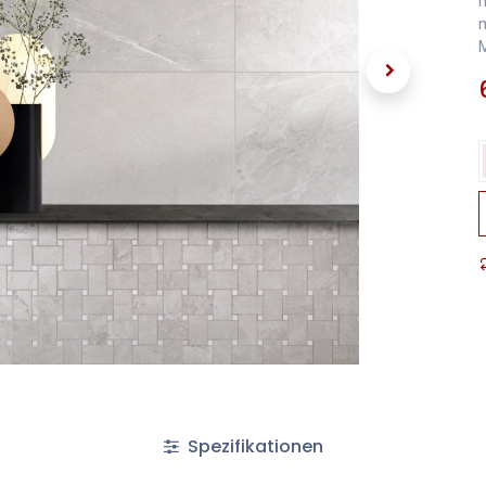
n
m
M
Spezifikationen