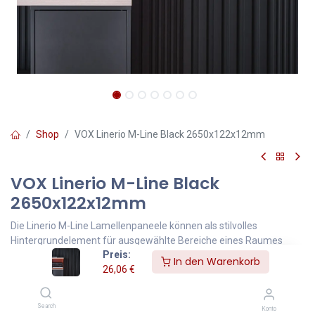
Shop
VOX Linerio M-Line Black 2650x122x12mm
VOX Linerio M-Line Black
2650x122x12mm
Die Linerio M-Line Lamellenpaneele können als stilvolles
Hintergrundelement für ausgewählte Bereiche eines Raumes
Preis:
dienen. Sie verbessern die Akustik und schaffen eine gemütliche
In den Warenkorb
26,06
€
Atmosphäre. Die Paneele sind langlebig, pflegeleicht und einfach
zu montieren – sowohl an Wänden als auch an Decken.
Search
Konto
Maße sind: 12,2cmx265cm