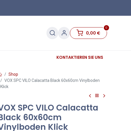
0
0,00
€
Sanitär
Sockelleisten
KONTAKTIEREN SIE UNS
Sale
Shop
VOX SPC VILO Calacatta Black 60x60cm Vinylboden
Klick
VOX SPC VILO Calacatta
Black 60x60cm
Vinylboden Klick