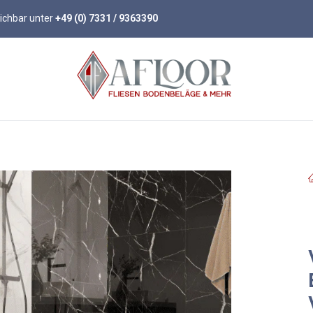
eichbar unter
+49 (0) 7331 / 9363390
öden
Parkett
Wandpaneele
Zubehör