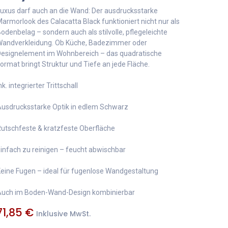
uxus darf auch an die Wand: Der ausdrucksstarke
armorlook des Calacatta Black funktioniert nicht nur als
odenbelag – sondern auch als stilvolle, pflegeleichte
andverkleidung. Ob Küche, Badezimmer oder
esignelement im Wohnbereich – das quadratische
ormat bringt Struktur und Tiefe an jede Fläche.
nk. integrierter Trittschall
usdrucksstarke Optik in edlem Schwarz
utschfeste & kratzfeste Oberfläche
infach zu reinigen – feucht abwischbar
eine Fugen – ideal für fugenlose Wandgestaltung
uch im Boden-Wand-Design kombinierbar
71,85
€
Inklusive MwSt.