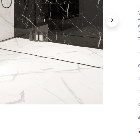
L
M
B
W
D
F
i
A
R
E
K
A