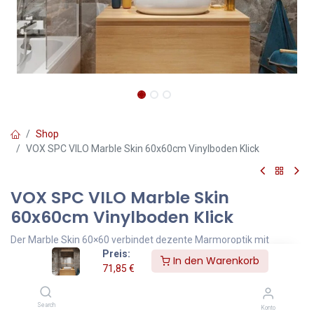
Shop
VOX SPC VILO Marble Skin 60x60cm Vinylboden Klick
VOX SPC VILO Marble Skin
60x60cm Vinylboden Klick
Der Marble Skin 60×60 verbindet dezente Marmoroptik mit
Preis:
robuster SPC-Technologie. Ideal für moderne Bäder, Küchen oder
In den Warenkorb
71,85
€
Wohnräume – zurückhaltend, pflegeleicht und 100 % wasserfest.
Ein Design, das wirkt, ohne sich aufzudrängen.
Zurückhaltender, eleganter Marmor-Look
Search
Konto