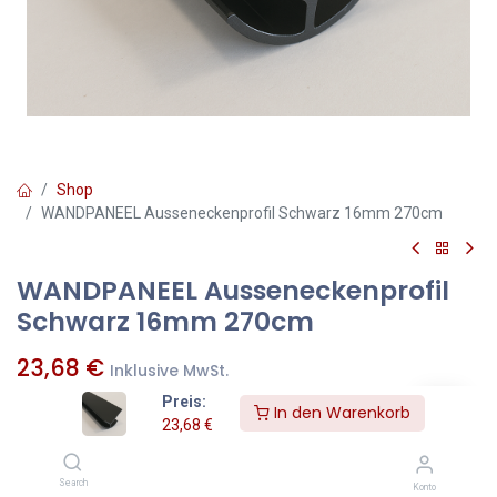
Shop
WANDPANEEL Ausseneckenprofil Schwarz 16mm 270cm
WANDPANEEL Ausseneckenprofil
Schwarz 16mm 270cm
23,68
€
Inklusive MwSt.
Preis:
In den Warenkorb
23,68
€
Stk
=
Pakete
Search
Konto
Zum Warenkorb hinzufügen