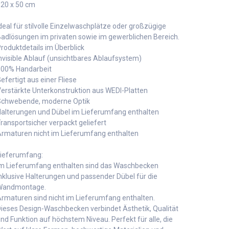
20 x 50 cm
deal für stilvolle Einzelwaschplätze oder großzügige
adlösungen im privaten sowie im gewerblichen Bereich.
roduktdetails im Überblick
nvisible Ablauf (unsichtbares Ablaufsystem)
00% Handarbeit
efertigt aus einer Fliese
erstärkte Unterkonstruktion aus WEDI-Platten
chwebende, moderne Optik
alterungen und Dübel im Lieferumfang enthalten
ransportsicher verpackt geliefert
rmaturen nicht im Lieferumfang enthalten
ieferumfang:
m Lieferumfang enthalten sind das Waschbecken
nklusive Halterungen und passender Dübel für die
Wandmontage.
rmaturen sind nicht im Lieferumfang enthalten.
ieses Design-Waschbecken verbindet Ästhetik, Qualität
nd Funktion auf höchstem Niveau. Perfekt für alle, die