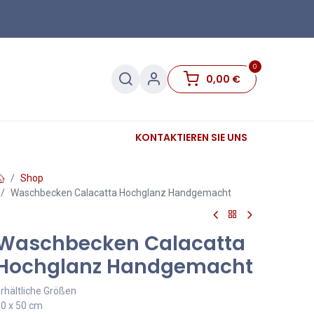
0
0,00
€
Sanitär
Sockelleisten
KONTAKTIEREN SIE UNS
Sale
Shop
Waschbecken Calacatta Hochglanz Handgemacht
Waschbecken Calacatta
Hochglanz Handgemacht
rhältliche Größen
0 x 50 cm