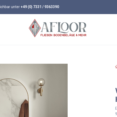
eichbar unter
+49 (0) 7331 / 9363390
öden
Parkett
Wandpaneele
Zubehör
E
9