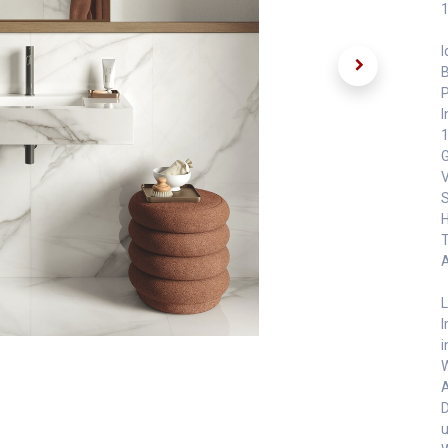
1
I
B
P
I
1
G
V
S
H
T
A
L
I
i
A
D
u