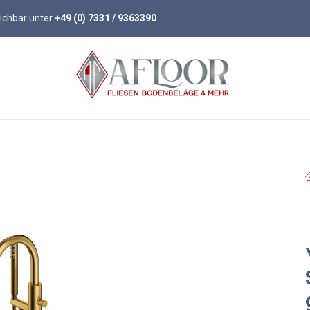
eichbar unter
+49 (0) 7331 / 9363390
öden
Parkett
Wandpaneele
Zubehör