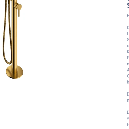
F
D
L
S
u
K
E
m
A
O
i
D
m
D
v
F