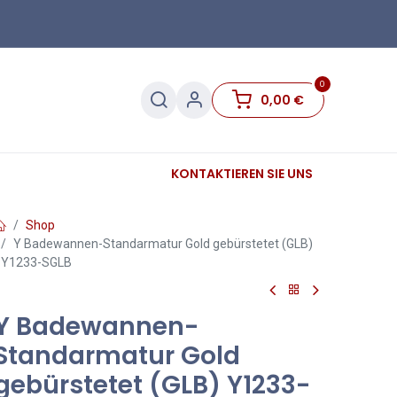
0
0,00
€
Sanitär
Sockelleisten
KONTAKTIEREN SIE UNS
Sale
Shop
Y Badewannen-Standarmatur Gold gebürstetet (GLB)
Y1233-SGLB
Y Badewannen-
Standarmatur Gold
gebürstetet (GLB) Y1233-