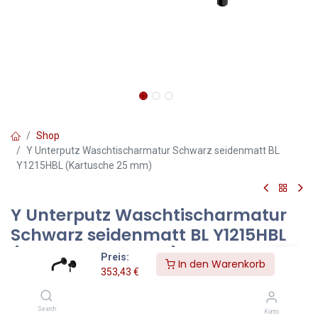
Shop
Y Unterputz Waschtischarmatur Schwarz seidenmatt BL
Y1215HBL (Kartusche 25 mm)
Y Unterputz Waschtischarmatur
Schwarz seidenmatt BL Y1215HBL
(Kartusche 25 mm)
Preis:
In den Warenkorb
353,43
€
Farbe Schwarz seidenmatt / Gold poliert (BLHGL)
Die OMNIRES Y-Kollektion besticht durch ihre schlichten Linien und
Search
Konto