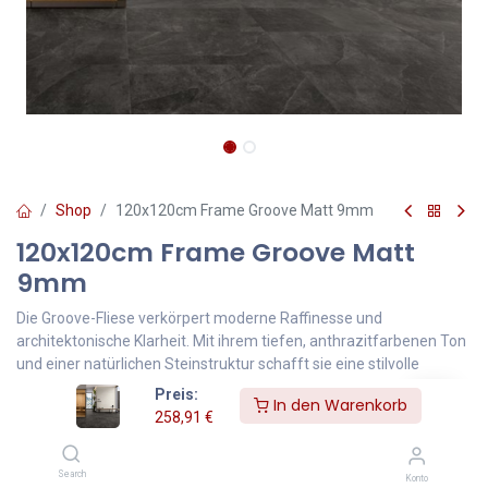
Shop
120x120cm Frame Groove Matt 9mm
120x120cm Frame Groove Matt
9mm
Die Groove-Fliese verkörpert moderne Raffinesse und
architektonische Klarheit. Mit ihrem tiefen, anthrazitfarbenen Ton
und einer natürlichen Steinstruktur schafft sie eine stilvolle
Grundlage für anspruchsvolle Raumkonzepte – ob im Spa-
Preis:
In den Warenkorb
Bereich, Wohnzimmer oder im Eingangsbereich.
258,91
€
258,91
€
Inklusive MwSt.
Search
Konto