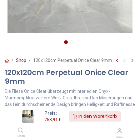
Shop
120x120cm Perpetual Onice Clear 9mm
120x120cm Perpetual Onice Clear
9mm
Die Fliese Onice Clear überzeugt mit ihrer edlen Onyx-
Marmoroptik in zartem Weiß-Grau. Ihre sanften Maserungen und
das fein durchscheinende Design bringen Helligkeit und Raffinesse
in jeden Raum. Ideal für elegante Wohnräume, Bäder oder
Preis:
In den Warenkorb
Empfangsbereiche.
258,91
€
258,91
€
Inklusive MwSt.
Search
Konto