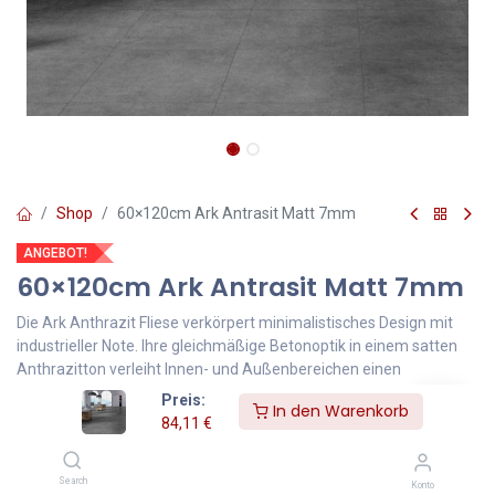
Shop
60×120cm Ark Antrasit Matt 7mm
ANGEBOT!
60×120cm Ark Antrasit Matt 7mm
Die Ark Anthrazit Fliese verkörpert minimalistisches Design mit
industrieller Note. Ihre gleichmäßige Betonoptik in einem satten
Anthrazitton verleiht Innen- und Außenbereichen einen
markanten, zeitgemäßen Look. Dank ihrer zurückhaltenden
Preis:
In den Warenkorb
Farbgebung lässt sie sich hervorragend mit Holz, Metall und Glas
84,11
€
kombinieren und passt in moderne wie auch klassische
Architekturkonzepte.
Search
Konto