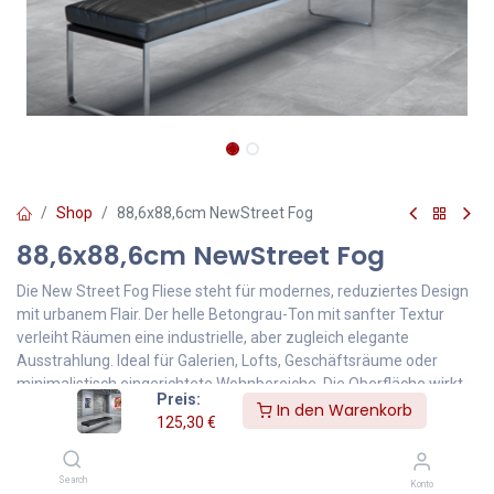
Shop
88,6x88,6cm NewStreet Fog
88,6x88,6cm NewStreet Fog
Die New Street Fog Fliese steht für modernes, reduziertes Design
mit urbanem Flair. Der helle Betongrau-Ton mit sanfter Textur
verleiht Räumen eine industrielle, aber zugleich elegante
Ausstrahlung. Ideal für Galerien, Lofts, Geschäftsräume oder
minimalistisch eingerichtete Wohnbereiche. Die Oberfläche wirkt
Preis:
matt und leicht strukturiert – perfekt für zeitgemäße,
In den Warenkorb
125,30
€
großflächige Gestaltung.
125,30
€
Inklusive MwSt.
Search
Konto