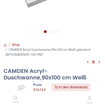
Shop
CAMDEN Acryl-Duschwanne,90x100 cm Weiß glänzend
(BP)CAMDEN90-100-PBP
CAMDEN Acryl-
Duschwanne,90x100 cm Weiß
glänzend (BP)CAMDEN90-100-
Preis:
In den Warenkorb
PBP
314,16
€
CAMDEN | Acryl-Duschwanne,90x100 cm
Search
Konto