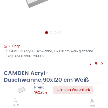
Shop
CAMDEN Acryl-Duschwanne,90x120 cm Weiß glänzend
(BP)CAMDEN90-120-PBP
CAMDEN Acryl-
Duschwanne,90x120 cm Weiß
glänzend (BP)CAMDEN90-120-PBP
Preis:
In den Warenkorb
362,95
€
CAMDEN | Acryl-Duschwanne,90x120 cm
Farbe: Weiß glänzend (BP)
Search
Konto