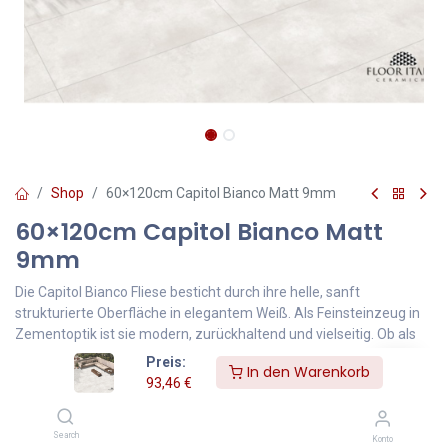
Shop
60×120cm Capitol Bianco Matt 9mm
60×120cm Capitol Bianco Matt
9mm
Die Capitol Bianco Fliese besticht durch ihre helle, sanft
strukturierte Oberfläche in elegantem Weiß. Als Feinsteinzeug in
Zementoptik ist sie modern, zurückhaltend und vielseitig. Ob als
60x120 cm Bodenfliese, minimalistische Wandfliese oder helle
Preis:
In den Warenkorb
Designfliese für Bad und Wohnraum – sie bringt Ruhe und Stil in
93,46
€
jeden Raum.
93,46
€
Inklusive MwSt.
Search
Konto