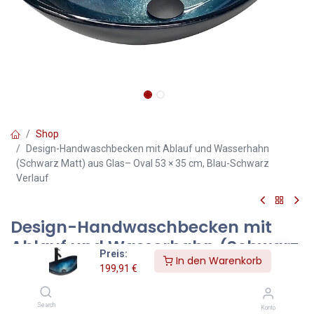
Shop
Design-Handwaschbecken mit Ablauf und Wasserhahn
(Schwarz Matt) aus Glas– Oval 53 × 35 cm, Blau-Schwarz
Verlauf
Design-Handwaschbecken mit
Ablauf und Wasserhahn (Schwarz
Preis:
In den Warenkorb
Matt) aus Glas– Oval 53 × 35 cm,
199,91
€
Blau-Schwarz Verlauf
Search
Dieses ovale Aufsatzwaschbecken setzt ein klares Design-
Konto