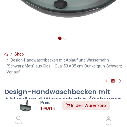
Shop
Design-Handwaschbecken mit Ablauf und Wasserhahn
(Schwarz Matt) aus Glas – Oval 53 × 35 cm, Dunkelgrün-Schwarz
Verlauf
Design-Handwaschbecken mit
Ablauf und Wasserhahn (Schwarz
Preis:
In den Warenkorb
Matt) aus Glas – Oval 53 × 35 cm,
199,91
€
Dunkelgrün-Schwarz Verlauf
Search
Dieses ovale Aufsatzwaschbecken überzeugt mit einem edlen
Konto